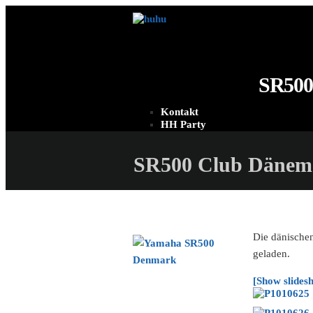
SR500
Kontakt
HH Party
SR500 Club Dänem
Die dänische
geladen.
[Show slides